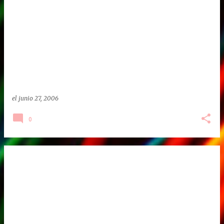
E
n
t
r
a
d
a
el
junio 27, 2006
s
0