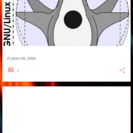
el
junio 08, 2006
0