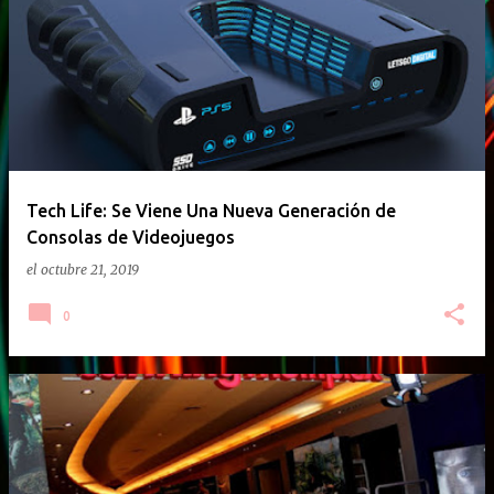
E
n
t
r
a
d
a
Tech Life: Se Viene Una Nueva Generación de
Consolas de Videojuegos
s
el
octubre 21, 2019
0