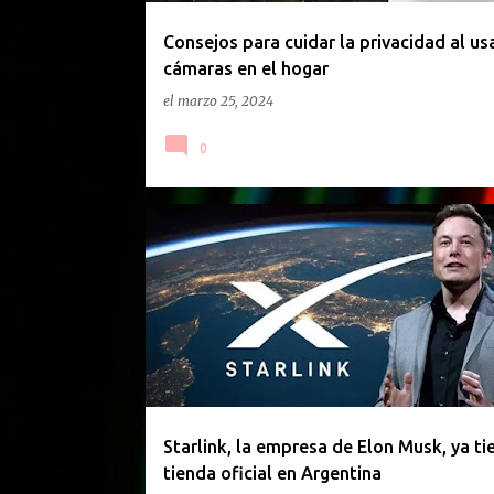
d
a
Consejos para cuidar la privacidad al us
cámaras en el hogar
s
el
marzo 25, 2024
0
ARGENTINA
ELON MUSK
INTERNET
STARLIN
Starlink, la empresa de Elon Musk, ya ti
tienda oficial en Argentina