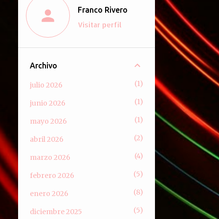
Franco Rivero
Visitar perfil
Archivo
1
julio 2026
1
junio 2026
1
mayo 2026
2
abril 2026
4
marzo 2026
5
febrero 2026
8
enero 2026
5
diciembre 2025