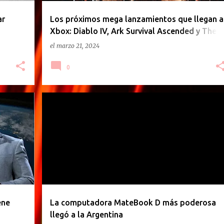
ar
Los próximos mega lanzamientos que llegan a
Xbox: Diablo IV, Ark Survival Ascended y The
Quarry
el
marzo 21, 2024
0
K
COMPUTADORA
HUAWEI
LAPTOP
MATE
NOTEBOOK
PC
PORTATIL
+
ene
La computadora MateBook D más poderosa
llegó a la Argentina