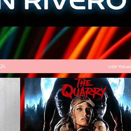
024
VER TODA
GAME PASS
VIDEOJUEGOS
XBOX