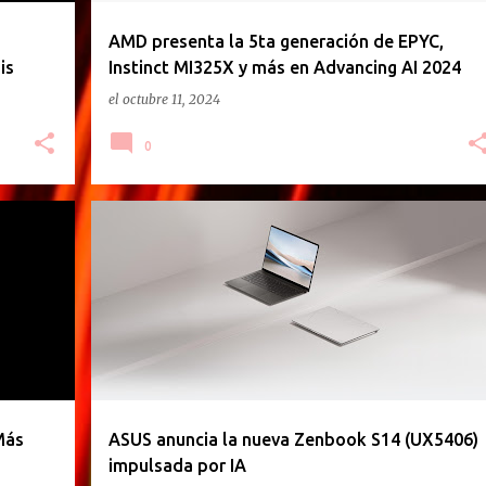
AMD presenta la 5ta generación de EPYC,
is
Instinct MI325X y más en Advancing AI 2024
el
octubre 11, 2024
0
ASUS
NOTEBOOK
S14
ZENBOOK
Más
ASUS anuncia la nueva Zenbook S14 (UX5406)
impulsada por IA