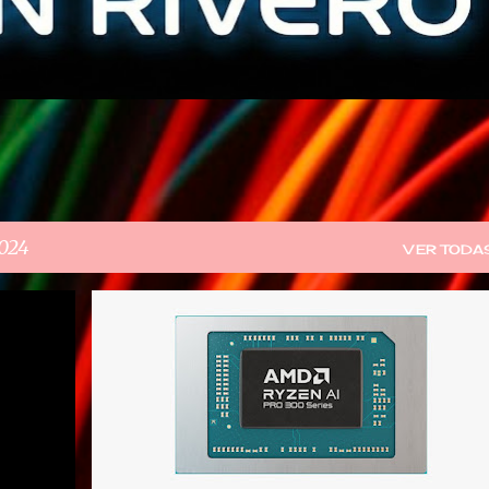
2024
VER TODA
AMD
EPYC
IA
RYZEN