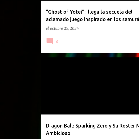
d
a
“⁠Ghost of Yotei” : llega la secuela del
aclamado juego inspirado en los samurá
s
el
octubre 25, 2024
0
DRAGON BALL
VIDEJUEGOS
Dragon Ball: Sparking Zero y Su Roster 
Ambicioso