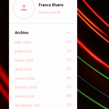
Franco Rivero
Visitar perfil
Archivo
1
julio 2026
1
junio 2026
1
mayo 2026
2
abril 2026
4
marzo 2026
5
febrero 2026
8
enero 2026
5
diciembre 2025