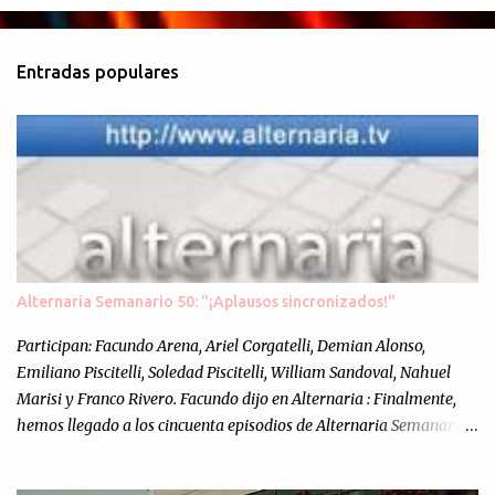
o
m
Entradas populares
e
n
t
a
r
i
o
s
Alternaria Semanario 50: "¡Aplausos sincronizados!"
Participan: Facundo Arena, Ariel Corgatelli, Demian Alonso,
Emiliano Piscitelli, Soledad Piscitelli, William Sandoval, Nahuel
Marisi y Franco Rivero. Facundo dijo en Alternaria : Finalmente,
hemos llegado a los cincuenta episodios de Alternaria Semanario.
Cincuenta ocasiones para ponernos en contacto con ustedes y
contarles las noticias de tecnología más importantes, desde