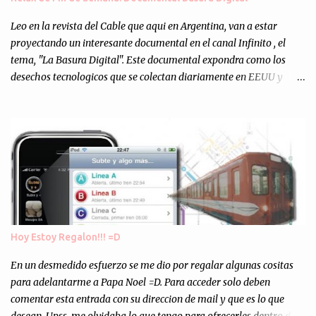
Totalmente inesperado. Mas de 200 personas en vivo
escuchándonos y viendo como grabamos el semanario es, para mi
Leo en la revista del Cable que aqui en Argentina, van a estar
personalmente, un éxito y un logro sin precedentes. Sinceram...
proyectando un interesante documental en el canal Infinito , el
tema, "La Basura Digital". Este documental expondra como los
desechos tecnologicos que se colectan diariamente en EEUU y
Europa son enviados a paises subdesarrollados, para llevar a cabo
los "supuestos" procesos de "Reciclaje" (enterramos todo y chau).
Asi, todos los residuos sonincinerados produciendo lo que los
ambientalistas llaman "La Pesadilla de la Edad Cibernetica". La
transmision es el Domingo 2 de diciembre a las 21:00 hs. Me
parecio muy interesante, no creo que lo pueda ver por la hora, asi
que los comentarios los dejo en sus manos...
Hoy Estoy Regalon!!! =D
En un desmedido esfuerzo se me dio por regalar algunas cositas
para adelantarme a Papa Noel =D. Para acceder solo deben
comentar esta entrada con su direccion de mail y que es lo que