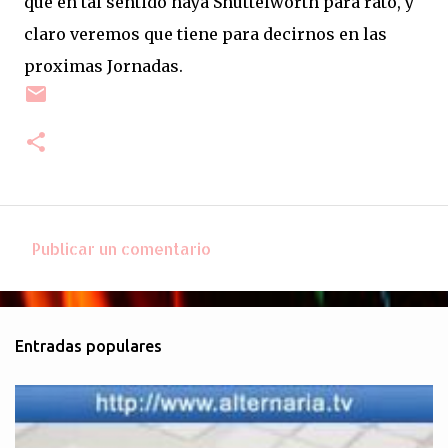
que en tal sentido haya Shuttelworth para rato, y
claro veremos que tiene para decirnos en las
proximas Jornadas.
Publicar un comentario
C
o
m
Entradas populares
e
n
t
a