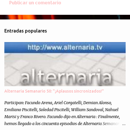
Publicar un comentario
C
o
m
Entradas populares
e
n
t
a
r
i
o
s
Alternaria Semanario 50: "¡Aplausos sincronizados!"
Participan: Facundo Arena, Ariel Corgatelli, Demian Alonso,
Emiliano Piscitelli, Soledad Piscitelli, William Sandoval, Nahuel
Marisi y Franco Rivero. Facundo dijo en Alternaria : Finalmente,
hemos llegado a los cincuenta episodios de Alternaria Semanario.