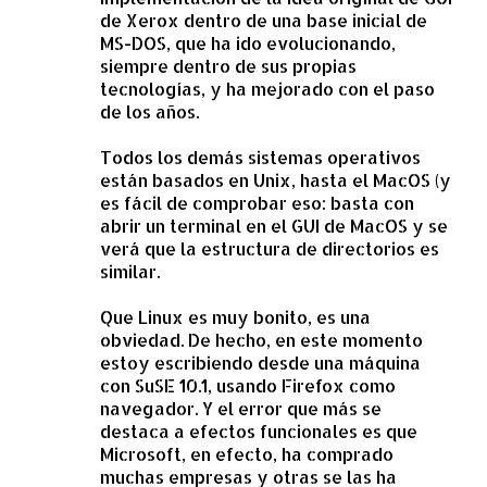
e
de Xerox dentro de una base inicial de
MS-DOS, que ha ido evolucionando,
n
siempre dentro de sus propias
t
tecnologías, y ha mejorado con el paso
a
de los años.
r
Todos los demás sistemas operativos
i
están basados en Unix, hasta el MacOS (y
o
es fácil de comprobar eso: basta con
abrir un terminal en el GUI de MacOS y se
s
verá que la estructura de directorios es
similar.
Que Linux es muy bonito, es una
obviedad. De hecho, en este momento
estoy escribiendo desde una máquina
con SuSE 10.1, usando Firefox como
navegador. Y el error que más se
destaca a efectos funcionales es que
Microsoft, en efecto, ha comprado
muchas empresas y otras se las ha