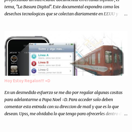
tema, "La Basura Digital". Este documental expondra como los
desechos tecnologicos que se colectan diariamente en EEUU y
Europa son enviados a paises subdesarrollados, para llevar a cabo
los "supuestos" procesos de "Reciclaje" (enterramos todo y chau).
Asi, todos los residuos sonincinerados produciendo lo que los
ambientalistas llaman "La Pesadilla de la Edad Cibernetica". La
transmision es el Domingo 2 de diciembre a las 21:00 hs. Me
parecio muy interesante, no creo que lo pueda ver por la hora, asi
que los comentarios los dejo en sus manos...
Hoy Estoy Regalon!!! =D
En un desmedido esfuerzo se me dio por regalar algunas cositas
para adelantarme a Papa Noel =D. Para acceder solo deben
comentar esta entrada con su direccion de mail y que es lo que
desean. Upss, me olvidaba lo que tengo para ofrecerles dentro de
mis arcas: * Codigos de Descarga Gratuitas para la aplicacion para
Iphone y Ipod Touch "Subte y Algo Mas" (Tengo 5) (*): Gentileza