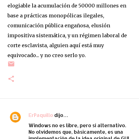
elogiable la acumulación de 50000 millones en
base a prácticas monopólicas ilegales,
comunicación pública engañosa, elusión
impositiva sistemática, y un régimen laboral de
corte esclavista, alguien aquí está muy
equivocado... y no creo serlo yo.
ErPaquillo
dijo…
C
Windows no es libre, pero sí alternativo.
o
No olvidemos que, básicamente, es una
m
implementación de la idea original de GUI