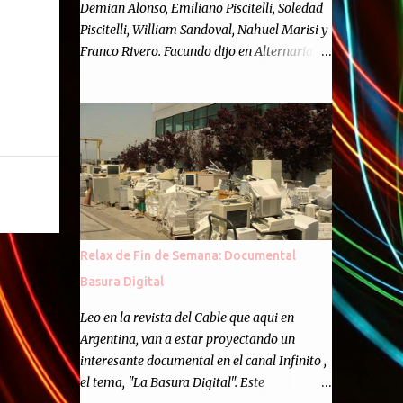
Demian Alonso, Emiliano Piscitelli, Soledad
Piscitelli, William Sandoval, Nahuel Marisi y
Franco Rivero. Facundo dijo en Alternaria :
Finalmente, hemos llegado a los cincuenta
episodios de Alternaria Semanario.
Cincuenta ocasiones para ponernos en
contacto con ustedes y contarles las noticias
de tecnología más importantes, desde
nuestra propia óptica: un punto de vista
independiente e informal.Para festejarlo, se
nos ocurrió que estemos todos juntos; y
cuando digo "todos" me refiero a toda la
Relax de Fin de Semana: Documental
gente que alguna vez participó en el
Basura Digital
semanario como panelista, y a ustedes. Por
eso se nos ocurrió la idea de emitir video en
Leo en la revista del Cable que aqui en
vivo. La tarea no fué facil, hubo que
Argentina, van a estar proyectando un
coordinar horarios, preparar el estudio,
interesante documental en el canal Infinito ,
configurar muchos programejos y hacer
el tema, "La Basura Digital". Este
muchas pruebas. ¿El resultado? Totalmente