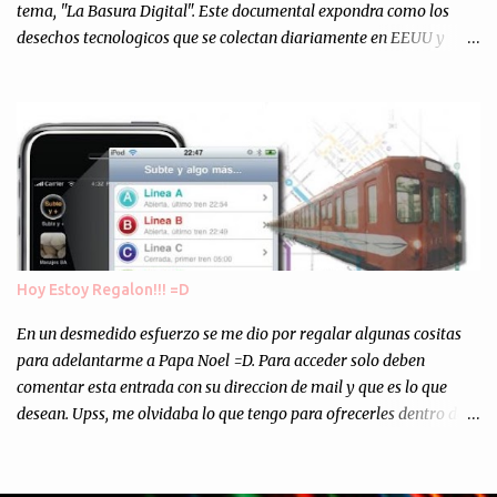
tema, "La Basura Digital". Este documental expondra como los
desechos tecnologicos que se colectan diariamente en EEUU y
Europa son enviados a paises subdesarrollados, para llevar a cabo
los "supuestos" procesos de "Reciclaje" (enterramos todo y chau).
Asi, todos los residuos sonincinerados produciendo lo que los
ambientalistas llaman "La Pesadilla de la Edad Cibernetica". La
transmision es el Domingo 2 de diciembre a las 21:00 hs. Me
parecio muy interesante, no creo que lo pueda ver por la hora, asi
que los comentarios los dejo en sus manos...
Hoy Estoy Regalon!!! =D
En un desmedido esfuerzo se me dio por regalar algunas cositas
para adelantarme a Papa Noel =D. Para acceder solo deben
comentar esta entrada con su direccion de mail y que es lo que
desean. Upss, me olvidaba lo que tengo para ofrecerles dentro de
mis arcas: * Codigos de Descarga Gratuitas para la aplicacion para
Iphone y Ipod Touch "Subte y Algo Mas" (Tengo 5) (*): Gentileza
del Sr. Angel Traversi de AMT Desarrollos * 7 Invitaciones para