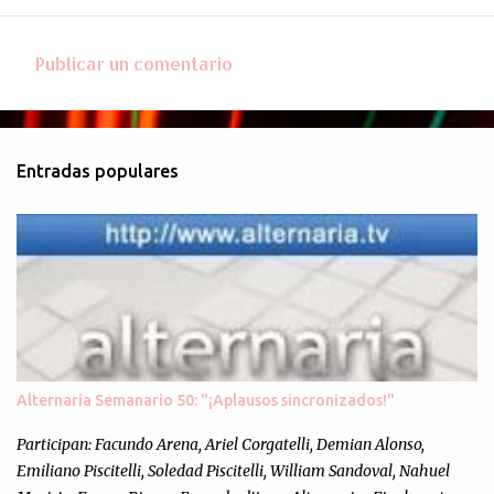
Publicar un comentario
C
o
m
Entradas populares
e
n
t
a
r
i
o
s
Alternaria Semanario 50: "¡Aplausos sincronizados!"
Participan: Facundo Arena, Ariel Corgatelli, Demian Alonso,
Emiliano Piscitelli, Soledad Piscitelli, William Sandoval, Nahuel