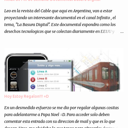
Totalmente inesperado. Mas de 200 personas en vivo
escuchándonos y viendo como grabamos el semanario es, para mi
Leo en la revista del Cable que aqui en Argentina, van a estar
personalmente, un éxito y un logro sin precedentes. Sinceram...
proyectando un interesante documental en el canal Infinito , el
tema, "La Basura Digital". Este documental expondra como los
desechos tecnologicos que se colectan diariamente en EEUU y
Europa son enviados a paises subdesarrollados, para llevar a cabo
los "supuestos" procesos de "Reciclaje" (enterramos todo y chau).
Asi, todos los residuos sonincinerados produciendo lo que los
ambientalistas llaman "La Pesadilla de la Edad Cibernetica". La
transmision es el Domingo 2 de diciembre a las 21:00 hs. Me
parecio muy interesante, no creo que lo pueda ver por la hora, asi
que los comentarios los dejo en sus manos...
Hoy Estoy Regalon!!! =D
En un desmedido esfuerzo se me dio por regalar algunas cositas
para adelantarme a Papa Noel =D. Para acceder solo deben
comentar esta entrada con su direccion de mail y que es lo que