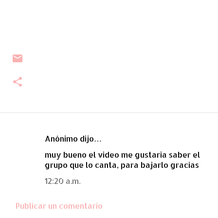
Anónimo dijo…
C
muy bueno el video me gustaria saber el
o
grupo que lo canta, para bajarlo gracias
m
12:20 a.m.
e
n
Publicar un comentario
t