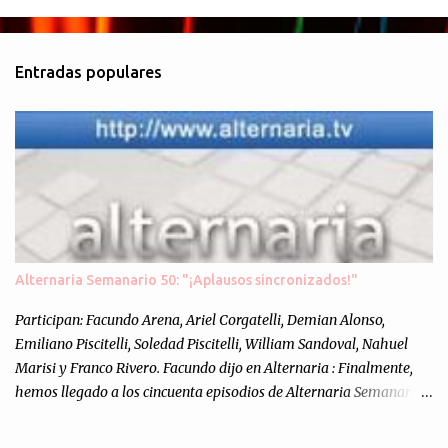
a
r
i
Entradas populares
o
s
Alternaria Semanario 50: "¡Aplausos sincronizados!"
Participan: Facundo Arena, Ariel Corgatelli, Demian Alonso,
Emiliano Piscitelli, Soledad Piscitelli, William Sandoval, Nahuel
Marisi y Franco Rivero. Facundo dijo en Alternaria : Finalmente,
hemos llegado a los cincuenta episodios de Alternaria Semanario.
Cincuenta ocasiones para ponernos en contacto con ustedes y
contarles las noticias de tecnología más importantes, desde