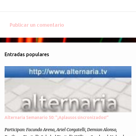
Publicar un comentario
C
o
m
Entradas populares
e
n
t
a
r
i
o
s
Alternaria Semanario 50: "¡Aplausos sincronizados!"
Participan: Facundo Arena, Ariel Corgatelli, Demian Alonso,