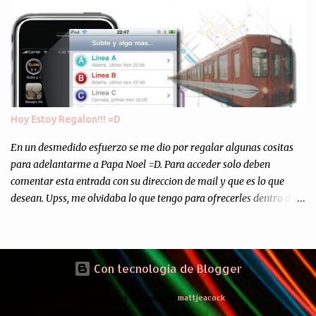
Asi, todos los residuos sonincinerados produciendo lo que los
ambientalistas llaman "La Pesadilla de la Edad Cibernetica". La
transmision es el Domingo 2 de diciembre a las 21:00 hs. Me
parecio muy interesante, no creo que lo pueda ver por la hora, asi
que los comentarios los dejo en sus manos...
Hoy Estoy Regalon!!! =D
En un desmedido esfuerzo se me dio por regalar algunas cositas
para adelantarme a Papa Noel =D. Para acceder solo deben
comentar esta entrada con su direccion de mail y que es lo que
desean. Upss, me olvidaba lo que tengo para ofrecerles dentro de
mis arcas: * Codigos de Descarga Gratuitas para la aplicacion para
Iphone y Ipod Touch "Subte y Algo Mas" (Tengo 5) (*): Gentileza
del Sr. Angel Traversi de AMT Desarrollos * 7 Invitaciones para
Google Wave , si bien ya son muchas las que estan dando vueltas,
Con tecnología de Blogger
nunca estan de mas. (*) Sobre Subtes y Algo Mas : La forma más
Imágenes del tema de
mattjeacock
fácil de conocer el Subte de la Ciudad de Buenos Aires Sabias que