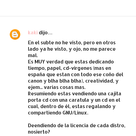
kaki
dijo…
C
En el subte no he visto, pero en otros
o
lado ya he visto, y ojo, no me parece
m
mal.
e
Es MUY verdad que estas dedicando
tiempo, papel, cd-virgenes (mas en
n
españa que estan con todo ese coño del
t
canon y blha blha blha), creatividad, y
a
ejem... varias cosas mas.
Resumiendo estas vendiendo una cajita
r
porta cd con una caratula y un cd en el
i
cual, dentro de él, estas regalando y
o
compartiendo GNU/Linux.
s
Deendiendo de la licencia de cada distro,
nosierto?