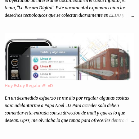
proyectando un interesante documental en el canal Infinito , el
tema, "La Basura Digital". Este documental expondra como los
desechos tecnologicos que se colectan diariamente en EEUU y
Europa son enviados a paises subdesarrollados, para llevar a cabo
los "supuestos" procesos de "Reciclaje" (enterramos todo y chau).
Asi, todos los residuos sonincinerados produciendo lo que los
ambientalistas llaman "La Pesadilla de la Edad Cibernetica". La
transmision es el Domingo 2 de diciembre a las 21:00 hs. Me
parecio muy interesante, no creo que lo pueda ver por la hora, asi
que los comentarios los dejo en sus manos...
Hoy Estoy Regalon!!! =D
En un desmedido esfuerzo se me dio por regalar algunas cositas
para adelantarme a Papa Noel =D. Para acceder solo deben
comentar esta entrada con su direccion de mail y que es lo que
desean. Upss, me olvidaba lo que tengo para ofrecerles dentro de
mis arcas: * Codigos de Descarga Gratuitas para la aplicacion para
Iphone y Ipod Touch "Subte y Algo Mas" (Tengo 5) (*): Gentileza