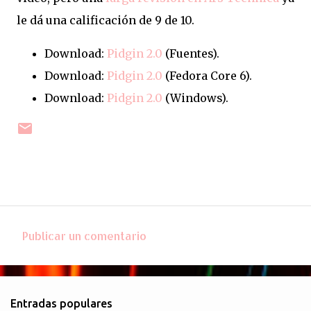
le dá una calificación de 9 de 10.
Download:
Pidgin 2.0
(Fuentes).
Download:
Pidgin 2.0
(Fedora Core 6).
Download:
Pidgin 2.0
(Windows).
Publicar un comentario
C
o
m
Entradas populares
e