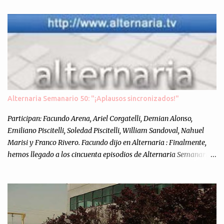
n
t
a
r
i
o
s
Alternaria Semanario 50: "¡Aplausos sincronizados!"
Participan: Facundo Arena, Ariel Corgatelli, Demian Alonso,
Emiliano Piscitelli, Soledad Piscitelli, William Sandoval, Nahuel
Marisi y Franco Rivero. Facundo dijo en Alternaria : Finalmente,
hemos llegado a los cincuenta episodios de Alternaria Semanario.
Cincuenta ocasiones para ponernos en contacto con ustedes y
contarles las noticias de tecnología más importantes, desde
nuestra propia óptica: un punto de vista independiente e
informal.Para festejarlo, se nos ocurrió que estemos todos juntos; y
cuando digo "todos" me refiero a toda la gente que alguna vez