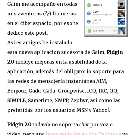
Gaim me acompaño en todas
mis aventuras (?¿) linuxeras
en el ciberespacio, por eso te
dedico este post.
Asi es amigos he instalado
esta nueva aplicacion sucesora de Gaim,
Pidgin
2.0
incluye mejoras en la usabilidad de la
aplicación, además del obligatorio soporte para
las redes de mensajería instantánea AIM,
Bonjour, Gadu-Gadu, Groupwise, ICQ, IRC, QQ,
SIMPLE, Sametime, XMPP, Zephyr, así como las
preferidas por los usuarios: MSN y Yahoo!.
Pidgin 2.0
todavía no soporta
chat
por voz o
video, pero una
larga revisión en Ars Technica
ya