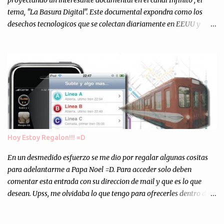
proyectando un interesante documental en el canal Infinito , el
tema, "La Basura Digital". Este documental expondra como los
desechos tecnologicos que se colectan diariamente en EEUU y
Europa son enviados a paises subdesarrollados, para llevar a cabo
los "supuestos" procesos de "Reciclaje" (enterramos todo y chau).
Asi, todos los residuos sonincinerados produciendo lo que los
ambientalistas llaman "La Pesadilla de la Edad Cibernetica". La
transmision es el Domingo 2 de diciembre a las 21:00 hs. Me
parecio muy interesante, no creo que lo pueda ver por la hora, asi
que los comentarios los dejo en sus manos...
Hoy Estoy Regalon!!! =D
En un desmedido esfuerzo se me dio por regalar algunas cositas
para adelantarme a Papa Noel =D. Para acceder solo deben
comentar esta entrada con su direccion de mail y que es lo que
desean. Upss, me olvidaba lo que tengo para ofrecerles dentro de
mis arcas: * Codigos de Descarga Gratuitas para la aplicacion para
Iphone y Ipod Touch "Subte y Algo Mas" (Tengo 5) (*): Gentileza