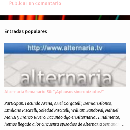
Publicar un comentario
C
o
m
Entradas populares
e
n
t
a
r
i
o
s
Alternaria Semanario 50: "¡Aplausos sincronizados!"
Participan: Facundo Arena, Ariel Corgatelli, Demian Alonso,
Emiliano Piscitelli, Soledad Piscitelli, William Sandoval, Nahuel
Marisi y Franco Rivero. Facundo dijo en Alternaria : Finalmente,
hemos llegado a los cincuenta episodios de Alternaria Semanario.