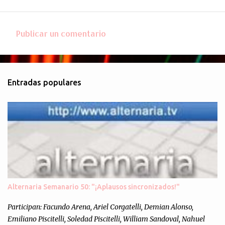
Publicar un comentario
C
o
m
Entradas populares
e
n
t
a
r
i
o
s
Alternaria Semanario 50: "¡Aplausos sincronizados!"
Participan: Facundo Arena, Ariel Corgatelli, Demian Alonso,
Emiliano Piscitelli, Soledad Piscitelli, William Sandoval, Nahuel