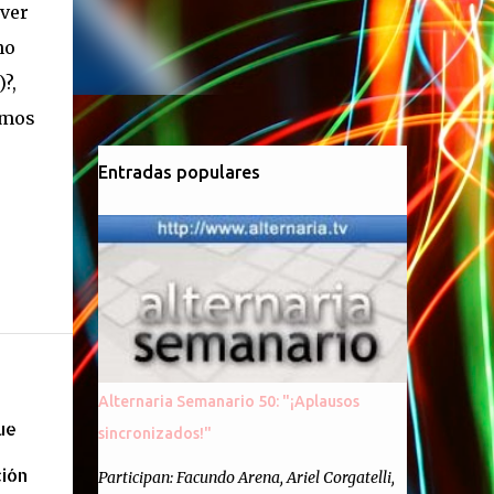
lver
no
?,
amos
Entradas populares
Alternaria Semanario 50: "¡Aplausos
ue
sincronizados!"
ción
Participan: Facundo Arena, Ariel Corgatelli,