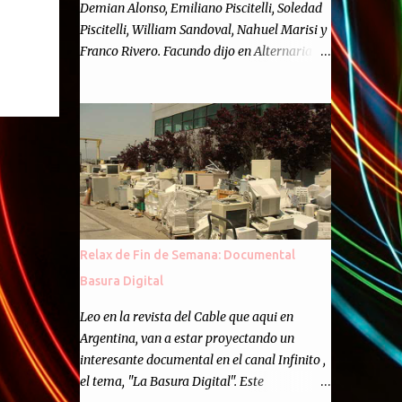
Demian Alonso, Emiliano Piscitelli, Soledad
Piscitelli, William Sandoval, Nahuel Marisi y
Franco Rivero. Facundo dijo en Alternaria :
Finalmente, hemos llegado a los cincuenta
episodios de Alternaria Semanario.
Cincuenta ocasiones para ponernos en
contacto con ustedes y contarles las noticias
de tecnología más importantes, desde
nuestra propia óptica: un punto de vista
independiente e informal.Para festejarlo, se
nos ocurrió que estemos todos juntos; y
cuando digo "todos" me refiero a toda la
Relax de Fin de Semana: Documental
gente que alguna vez participó en el
Basura Digital
semanario como panelista, y a ustedes. Por
eso se nos ocurrió la idea de emitir video en
Leo en la revista del Cable que aqui en
vivo. La tarea no fué facil, hubo que
Argentina, van a estar proyectando un
coordinar horarios, preparar el estudio,
interesante documental en el canal Infinito ,
configurar muchos programejos y hacer
el tema, "La Basura Digital". Este
muchas pruebas. ¿El resultado? Totalmente