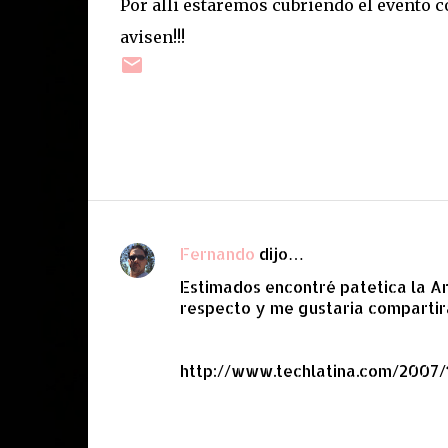
Por alli estaremos cubriendo el evento c
avisen!!!
Fernando
dijo…
C
Estimados encontré patetica la Ar
o
respecto y me gustaria compartir
m
e
http://www.techlatina.com/2007/
n
t
a