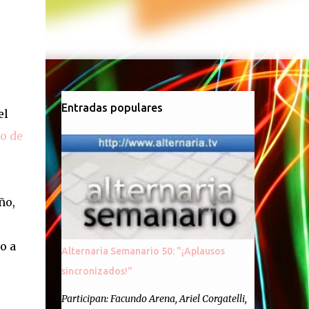
Entradas populares
el
o de
ño,
o a
Alternaria Semanario 50: "¡Aplausos
sincronizados!"
Participan: Facundo Arena, Ariel Corgatelli,