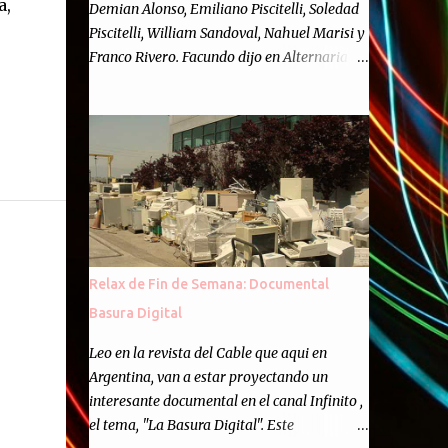
a,
Demian Alonso, Emiliano Piscitelli, Soledad
Piscitelli, William Sandoval, Nahuel Marisi y
Franco Rivero. Facundo dijo en Alternaria :
Finalmente, hemos llegado a los cincuenta
episodios de Alternaria Semanario.
Cincuenta ocasiones para ponernos en
contacto con ustedes y contarles las noticias
de tecnología más importantes, desde
nuestra propia óptica: un punto de vista
independiente e informal.Para festejarlo, se
nos ocurrió que estemos todos juntos; y
cuando digo "todos" me refiero a toda la
Relax de Fin de Semana: Documental
gente que alguna vez participó en el
Basura Digital
semanario como panelista, y a ustedes. Por
eso se nos ocurrió la idea de emitir video en
Leo en la revista del Cable que aqui en
vivo. La tarea no fué facil, hubo que
Argentina, van a estar proyectando un
coordinar horarios, preparar el estudio,
interesante documental en el canal Infinito ,
configurar muchos programejos y hacer
el tema, "La Basura Digital". Este
muchas pruebas. ¿El resultado? Totalmente