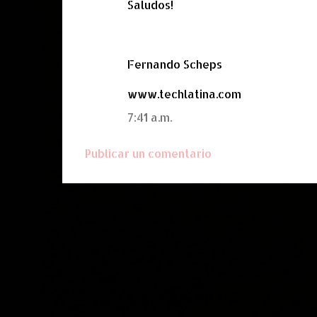
Saludos!
r
i
o
Fernando Scheps
s
www.techlatina.com
7:41 a.m.
Publicar un comentario