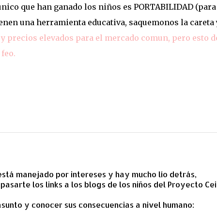
lo unico que han ganado los niños es PORTABILIDAD (para
tienen una herramienta educativa, saquemonos la careta 
y precios elevados para el mercado comun, pero esto d
feo.
 está manejado por intereses y hay mucho lío detrás,
sarte los links a los blogs de los niños del Proyecto Cei
asunto y conocer sus consecuencias a nivel humano: