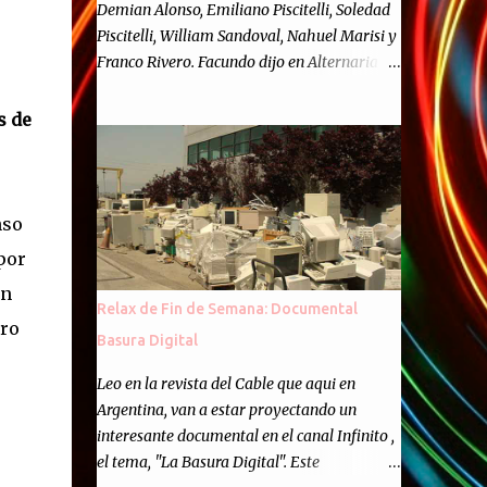
Demian Alonso, Emiliano Piscitelli, Soledad
Piscitelli, William Sandoval, Nahuel Marisi y
Franco Rivero. Facundo dijo en Alternaria :
Finalmente, hemos llegado a los cincuenta
episodios de Alternaria Semanario.
s de
Cincuenta ocasiones para ponernos en
contacto con ustedes y contarles las noticias
de tecnología más importantes, desde
nuestra propia óptica: un punto de vista
nso
independiente e informal.Para festejarlo, se
por
nos ocurrió que estemos todos juntos; y
en
cuando digo "todos" me refiero a toda la
Relax de Fin de Semana: Documental
gente que alguna vez participó en el
ero
Basura Digital
semanario como panelista, y a ustedes. Por
eso se nos ocurrió la idea de emitir video en
Leo en la revista del Cable que aqui en
vivo. La tarea no fué facil, hubo que
Argentina, van a estar proyectando un
coordinar horarios, preparar el estudio,
interesante documental en el canal Infinito ,
configurar muchos programejos y hacer
el tema, "La Basura Digital". Este
muchas pruebas. ¿El resultado? Totalmente