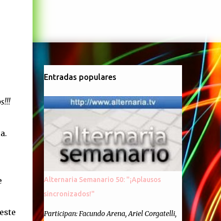
Entradas populares
!!!
a.
e
Alternaria Semanario 50: "¡Aplausos
sincronizados!"
e
este
Participan: Facundo Arena, Ariel Corgatelli,