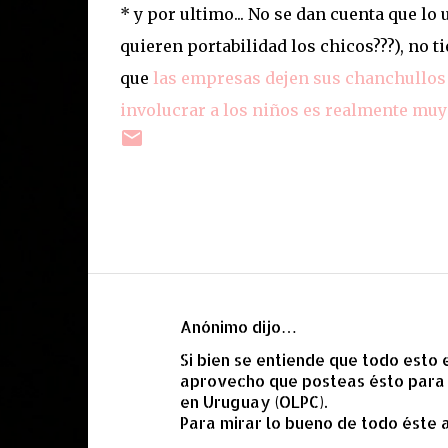
* y por ultimo... No se dan cuenta que 
quieren portabilidad los chicos???), no 
que
las empresas dejen sus chanchullos 
involucrar a los niños es realmente muy 
Anónimo dijo…
C
Si bien se entiende que todo esto
o
aprovecho que posteas ésto para pa
m
en Uruguay (OLPC).
e
Para mirar lo bueno de todo éste 