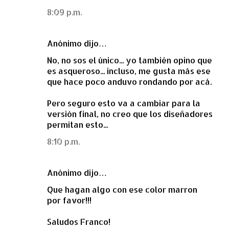
m
8:09 p.m.
e
n
Anónimo dijo…
t
a
No, no sos el único... yo también opino que
es asqueroso... incluso, me gusta más ese
r
que hace poco anduvo rondando por acá.
i
o
Pero seguro esto va a cambiar para la
versión final, no creo que los diseñadores
s
permitan esto...
8:10 p.m.
Anónimo dijo…
Que hagan algo con ese color marron
por favor!!!
Saludos Franco!