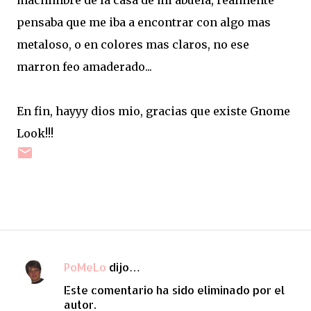
machimbre de la casa de mi abuela, realmente
pensaba que me iba a encontrar con algo mas
metaloso, o en colores mas claros, no ese
marron feo amaderado...
En fin, hayyy dios mio, gracias que existe Gnome
Look!!!
PoMeLo
dijo…
C
Este comentario ha sido eliminado por el
o
autor.