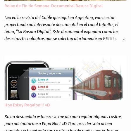
muchos programejos y hacer muchas pruebas. ¿El resultado?
Relax de Fin de Semana: Documental Basura Digital
Totalmente inesperado. Mas de 200 personas en vivo
escuchándonos y viendo como grabamos el semanario es, para mi
Leo en la revista del Cable que aqui en Argentina, van a estar
personalmente, un éxito y un logro sin precedentes. Sinceram...
proyectando un interesante documental en el canal Infinito , el
tema, "La Basura Digital". Este documental expondra como los
desechos tecnologicos que se colectan diariamente en EEUU y
Europa son enviados a paises subdesarrollados, para llevar a cabo
los "supuestos" procesos de "Reciclaje" (enterramos todo y chau).
Asi, todos los residuos sonincinerados produciendo lo que los
ambientalistas llaman "La Pesadilla de la Edad Cibernetica". La
transmision es el Domingo 2 de diciembre a las 21:00 hs. Me
parecio muy interesante, no creo que lo pueda ver por la hora, asi
que los comentarios los dejo en sus manos...
Hoy Estoy Regalon!!! =D
En un desmedido esfuerzo se me dio por regalar algunas cositas
para adelantarme a Papa Noel =D. Para acceder solo deben
comentar esta entrada con su direccion de mail y que es lo que