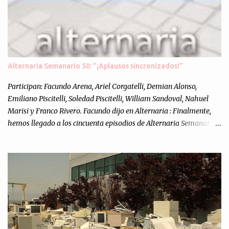
Alternaria Semanario 50: "¡Aplausos sincronizados!"
Participan: Facundo Arena, Ariel Corgatelli, Demian Alonso,
Emiliano Piscitelli, Soledad Piscitelli, William Sandoval, Nahuel
Marisi y Franco Rivero. Facundo dijo en Alternaria : Finalmente,
hemos llegado a los cincuenta episodios de Alternaria Semanario.
Cincuenta ocasiones para ponernos en contacto con ustedes y
contarles las noticias de tecnología más importantes, desde
nuestra propia óptica: un punto de vista independiente e
informal.Para festejarlo, se nos ocurrió que estemos todos juntos; y
cuando digo "todos" me refiero a toda la gente que alguna vez
participó en el semanario como panelista, y a ustedes. Por eso se
nos ocurrió la idea de emitir video en vivo. La tarea no fué facil,
hubo que coordinar horarios, preparar el estudio, configurar