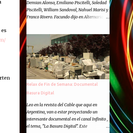
a
Demian Alonso, Emiliano Piscitelli, Soledad
Piscitelli, William Sandoval, Nahuel Marisi y
Franco Rivero. Facundo dijo en Alternaria :
Finalmente, hemos llegado a los cincuenta
 es
episodios de Alternaria Semanario.
Cincuenta ocasiones para ponernos en
om/
contacto con ustedes y contarles las noticias
de tecnología más importantes, desde
nuestra propia óptica: un punto de vista
independiente e informal.Para festejarlo, se
nos ocurrió que estemos todos juntos; y
rten
cuando digo "todos" me refiero a toda la
Relax de Fin de Semana: Documental
gente que alguna vez participó en el
Basura Digital
semanario como panelista, y a ustedes. Por
eso se nos ocurrió la idea de emitir video en
Leo en la revista del Cable que aqui en
vivo. La tarea no fué facil, hubo que
Argentina, van a estar proyectando un
coordinar horarios, preparar el estudio,
interesante documental en el canal Infinito ,
configurar muchos programejos y hacer
el tema, "La Basura Digital". Este
muchas pruebas. ¿El resultado? Totalmente