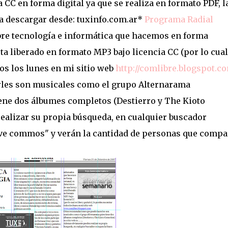
a CC en forma digital ya que se realiza en formato PDF, l
a descargar desde: tuxinfo.com.ar*
Programa Radial
bre tecnología e informática que hacemos en forma
ta liberado en formato MP3 bajo licencia CC (por lo cual
dos los lunes en mi sitio web
http://comlibre.blogspot.c
les son musicales como el grupo Alternarama
iene dos álbumes completos (Destierro y The Kioto
alizar su propia búsqueda, en cualquier buscador
tive commos" y verán la cantidad de personas que compa