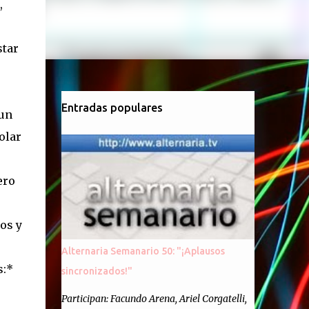
,
star
Entradas populares
 un
olar
ero
os y
Alternaria Semanario 50: "¡Aplausos
s:*
sincronizados!"
Participan: Facundo Arena, Ariel Corgatelli,