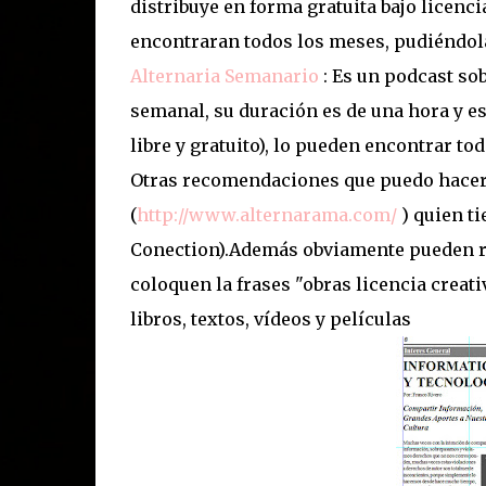
distribuye en forma gratuita bajo licenci
encontraran todos los meses, pudiéndol
Alternaria Semanario
: Es un podcast so
semanal, su duración es de una hora y es
libre y gratuito), lo pueden encontrar to
Otras recomendaciones que puedo hacer
(
http://www.alternarama.com/
) quien t
Conection).Además obviamente pueden re
coloquen la frases "obras licencia crea
libros, textos, vídeos y películas