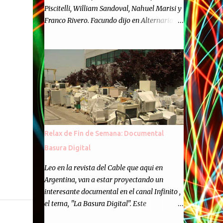
Piscitelli, William Sandoval, Nahuel Marisi y
Franco Rivero. Facundo dijo en Alternaria :
Finalmente, hemos llegado a los cincuenta
episodios de Alternaria Semanario.
Cincuenta ocasiones para ponernos en
contacto con ustedes y contarles las noticias
de tecnología más importantes, desde
nuestra propia óptica: un punto de vista
independiente e informal.Para festejarlo, se
nos ocurrió que estemos todos juntos; y
cuando digo "todos" me refiero a toda la
Relax de Fin de Semana: Documental
gente que alguna vez participó en el
Basura Digital
semanario como panelista, y a ustedes. Por
eso se nos ocurrió la idea de emitir video en
Leo en la revista del Cable que aqui en
vivo. La tarea no fué facil, hubo que
Argentina, van a estar proyectando un
coordinar horarios, preparar el estudio,
interesante documental en el canal Infinito ,
configurar muchos programejos y hacer
el tema, "La Basura Digital". Este
muchas pruebas. ¿El resultado? Totalmente
documental expondra como los desechos