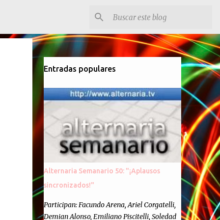
Entradas populares
Alternaria Semanario 50: "¡Aplausos
sincronizados!"
Participan: Facundo Arena, Ariel Corgatelli,
Demian Alonso, Emiliano Piscitelli, Soledad