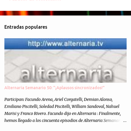
C
o
m
Entradas populares
e
n
t
a
r
i
o
s
Alternaria Semanario 50: "¡Aplausos sincronizados!"
Participan: Facundo Arena, Ariel Corgatelli, Demian Alonso,
Emiliano Piscitelli, Soledad Piscitelli, William Sandoval, Nahuel
Marisi y Franco Rivero. Facundo dijo en Alternaria : Finalmente,
hemos llegado a los cincuenta episodios de Alternaria Semanario.
Cincuenta ocasiones para ponernos en contacto con ustedes y