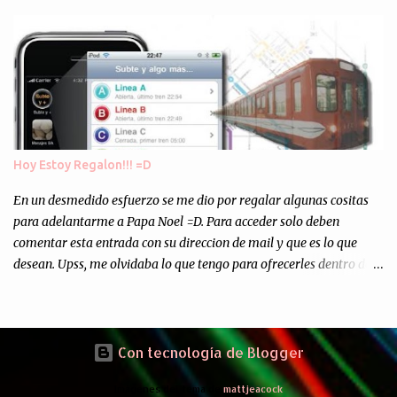
los "supuestos" procesos de "Reciclaje" (enterramos todo y chau).
Asi, todos los residuos sonincinerados produciendo lo que los
ambientalistas llaman "La Pesadilla de la Edad Cibernetica". La
transmision es el Domingo 2 de diciembre a las 21:00 hs. Me
parecio muy interesante, no creo que lo pueda ver por la hora, asi
que los comentarios los dejo en sus manos...
Hoy Estoy Regalon!!! =D
En un desmedido esfuerzo se me dio por regalar algunas cositas
para adelantarme a Papa Noel =D. Para acceder solo deben
comentar esta entrada con su direccion de mail y que es lo que
desean. Upss, me olvidaba lo que tengo para ofrecerles dentro de
mis arcas: * Codigos de Descarga Gratuitas para la aplicacion para
Iphone y Ipod Touch "Subte y Algo Mas" (Tengo 5) (*): Gentileza
del Sr. Angel Traversi de AMT Desarrollos * 7 Invitaciones para
Google Wave , si bien ya son muchas las que estan dando vueltas,
Con tecnología de Blogger
nunca estan de mas. (*) Sobre Subtes y Algo Mas : La forma más
Imágenes del tema de
mattjeacock
fácil de conocer el Subte de la Ciudad de Buenos Aires Sabias que