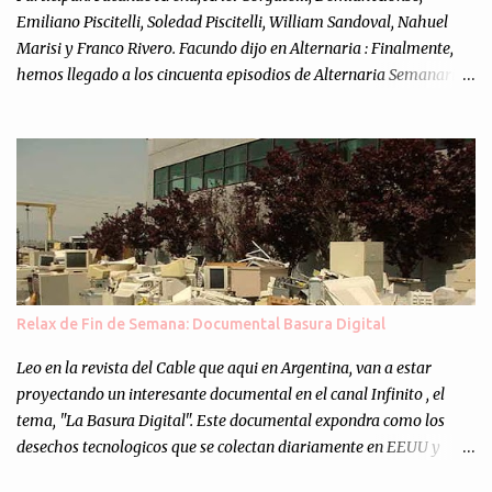
Emiliano Piscitelli, Soledad Piscitelli, William Sandoval, Nahuel
Marisi y Franco Rivero. Facundo dijo en Alternaria : Finalmente,
hemos llegado a los cincuenta episodios de Alternaria Semanario.
Cincuenta ocasiones para ponernos en contacto con ustedes y
contarles las noticias de tecnología más importantes, desde
nuestra propia óptica: un punto de vista independiente e
informal.Para festejarlo, se nos ocurrió que estemos todos juntos; y
cuando digo "todos" me refiero a toda la gente que alguna vez
participó en el semanario como panelista, y a ustedes. Por eso se
nos ocurrió la idea de emitir video en vivo. La tarea no fué facil,
hubo que coordinar horarios, preparar el estudio, configurar
muchos programejos y hacer muchas pruebas. ¿El resultado?
Relax de Fin de Semana: Documental Basura Digital
Totalmente inesperado. Mas de 200 personas en vivo
escuchándonos y viendo como grabamos el semanario es, para mi
Leo en la revista del Cable que aqui en Argentina, van a estar
personalmente, un éxito y un logro sin precedentes. Sinceram...
proyectando un interesante documental en el canal Infinito , el
tema, "La Basura Digital". Este documental expondra como los
desechos tecnologicos que se colectan diariamente en EEUU y
Europa son enviados a paises subdesarrollados, para llevar a cabo