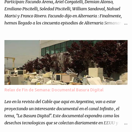
Participan: Facundo Arena, Ariel Corgatelli, Demian Alonso,
Emiliano Piscitelli, Soledad Piscitelli, William Sandoval, Nahuel
Marisi y Franco Rivero. Facundo dijo en Alternaria : Finalmente,
hemos llegado a los cincuenta episodios de Alternaria Semanario.
Cincuenta ocasiones para ponernos en contacto con ustedes y
contarles las noticias de tecnología más importantes, desde
nuestra propia óptica: un punto de vista independiente e
informal.Para festejarlo, se nos ocurrió que estemos todos juntos; y
cuando digo "todos" me refiero a toda la gente que alguna vez
participó en el semanario como panelista, y a ustedes. Por eso se
nos ocurrió la idea de emitir video en vivo. La tarea no fué facil,
hubo que coordinar horarios, preparar el estudio, configurar
muchos programejos y hacer muchas pruebas. ¿El resultado?
Relax de Fin de Semana: Documental Basura Digital
Totalmente inesperado. Mas de 200 personas en vivo
escuchándonos y viendo como grabamos el semanario es, para mi
Leo en la revista del Cable que aqui en Argentina, van a estar
personalmente, un éxito y un logro sin precedentes. Sinceram...
proyectando un interesante documental en el canal Infinito , el
tema, "La Basura Digital". Este documental expondra como los
desechos tecnologicos que se colectan diariamente en EEUU y
Europa son enviados a paises subdesarrollados, para llevar a cabo