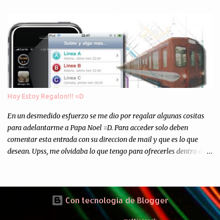
los "supuestos" procesos de "Reciclaje" (enterramos todo y chau).
Asi, todos los residuos sonincinerados produciendo lo que los
ambientalistas llaman "La Pesadilla de la Edad Cibernetica". La
transmision es el Domingo 2 de diciembre a las 21:00 hs. Me
parecio muy interesante, no creo que lo pueda ver por la hora, asi
que los comentarios los dejo en sus manos...
Hoy Estoy Regalon!!! =D
En un desmedido esfuerzo se me dio por regalar algunas cositas
para adelantarme a Papa Noel =D. Para acceder solo deben
comentar esta entrada con su direccion de mail y que es lo que
desean. Upss, me olvidaba lo que tengo para ofrecerles dentro de
mis arcas: * Codigos de Descarga Gratuitas para la aplicacion para
Iphone y Ipod Touch "Subte y Algo Mas" (Tengo 5) (*): Gentileza
del Sr. Angel Traversi de AMT Desarrollos * 7 Invitaciones para
Google Wave , si bien ya son muchas las que estan dando vueltas,
Con tecnología de Blogger
nunca estan de mas. (*) Sobre Subtes y Algo Mas : La forma más