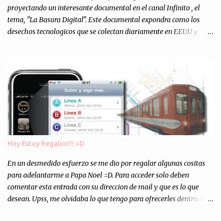
personalmente, un éxito y un logro sin precedentes. Sinceram...
proyectando un interesante documental en el canal Infinito , el
tema, "La Basura Digital". Este documental expondra como los
desechos tecnologicos que se colectan diariamente en EEUU y
Europa son enviados a paises subdesarrollados, para llevar a cabo
los "supuestos" procesos de "Reciclaje" (enterramos todo y chau).
Asi, todos los residuos sonincinerados produciendo lo que los
ambientalistas llaman "La Pesadilla de la Edad Cibernetica". La
transmision es el Domingo 2 de diciembre a las 21:00 hs. Me
parecio muy interesante, no creo que lo pueda ver por la hora, asi
que los comentarios los dejo en sus manos...
Hoy Estoy Regalon!!! =D
En un desmedido esfuerzo se me dio por regalar algunas cositas
para adelantarme a Papa Noel =D. Para acceder solo deben
comentar esta entrada con su direccion de mail y que es lo que
desean. Upss, me olvidaba lo que tengo para ofrecerles dentro de
mis arcas: * Codigos de Descarga Gratuitas para la aplicacion para