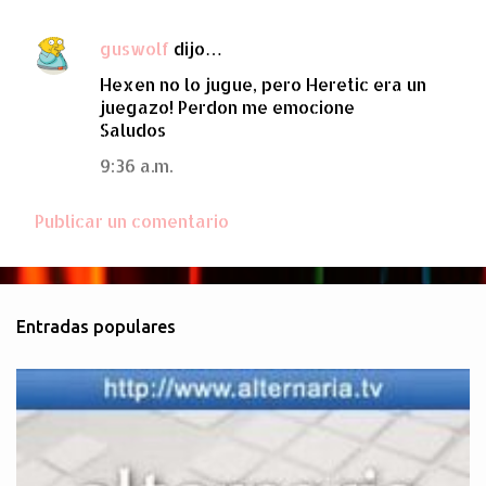
guswolf
dijo…
C
Hexen no lo jugue, pero Heretic era un
o
juegazo! Perdon me emocione
m
Saludos
e
9:36 a.m.
n
t
Publicar un comentario
a
r
i
Entradas populares
o
s