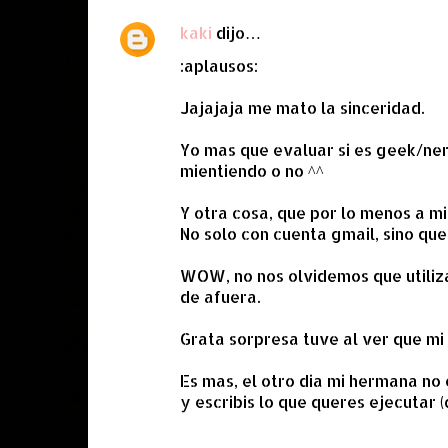
kaki
dijo…
C
:aplausos:
o
m
Jajajaja me mato la sinceridad.
e
Yo mas que evaluar si es geek/ne
n
mientiendo o no ^^
t
a
Y otra cosa, que por lo menos a mi
No solo con cuenta gmail, sino que
r
i
WOW, no nos olvidemos que utiliza 
o
de afuera.
s
Grata sorpresa tuve al ver que mi n
Es mas, el otro dia mi hermana no 
y escribis lo que queres ejecutar 