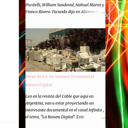
Piscitelli, William Sandoval, Nahuel Marisi y
Franco Rivero. Facundo dijo en Alternaria :
Finalmente, hemos llegado a los cincuenta
episodios de Alternaria Semanario.
Cincuenta ocasiones para ponernos en
contacto con ustedes y contarles las noticias
de tecnología más importantes, desde
nuestra propia óptica: un punto de vista
independiente e informal.Para festejarlo, se
nos ocurrió que estemos todos juntos; y
cuando digo "todos" me refiero a toda la
Relax de Fin de Semana: Documental
gente que alguna vez participó en el
Basura Digital
semanario como panelista, y a ustedes. Por
eso se nos ocurrió la idea de emitir video en
Leo en la revista del Cable que aqui en
vivo. La tarea no fué facil, hubo que
Argentina, van a estar proyectando un
coordinar horarios, preparar el estudio,
interesante documental en el canal Infinito ,
configurar muchos programejos y hacer
el tema, "La Basura Digital". Este
muchas pruebas. ¿El resultado? Totalmente
documental expondra como los desechos