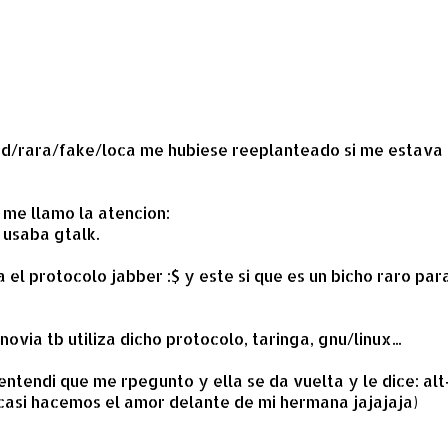
rd/rara/fake/loca me hubiese reeplanteado si me estava
 me llamo la atencion:
 usaba gtalk.
el protocolo jabber :$ y este si que es un bicho raro para
ovia tb utiliza dicho protocolo, taringa, gnu/linux...
entendi que me rpegunto y ella se da vuelta y le dice: al
(casi hacemos el amor delante de mi hermana jajajaja)