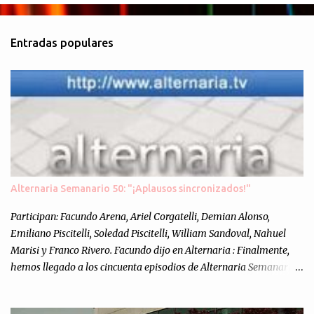
o
m
Entradas populares
e
n
t
a
r
i
o
s
Alternaria Semanario 50: "¡Aplausos sincronizados!"
Participan: Facundo Arena, Ariel Corgatelli, Demian Alonso,
Emiliano Piscitelli, Soledad Piscitelli, William Sandoval, Nahuel
Marisi y Franco Rivero. Facundo dijo en Alternaria : Finalmente,
hemos llegado a los cincuenta episodios de Alternaria Semanario.
Cincuenta ocasiones para ponernos en contacto con ustedes y
contarles las noticias de tecnología más importantes, desde