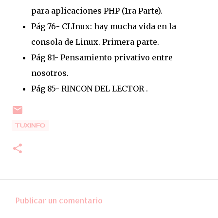
para aplicaciones PHP (1ra Parte).
Pág 76- CLInux: hay mucha vida en la
consola de Linux. Primera parte.
Pág 81- Pensamiento privativo entre
nosotros.
Pág 85- RINCON DEL LECTOR .
TUXINFO
Publicar un comentario
C