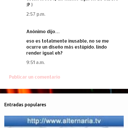
o
:P )
m
2:57 p.m.
e
n
Anónimo dijo…
t
a
eso es totalmente inusable, no se me
ocurre un diseño más estúpido. lindo
r
render igual eh?
i
9:51 a.m.
o
s
Publicar un comentario
Entradas populares