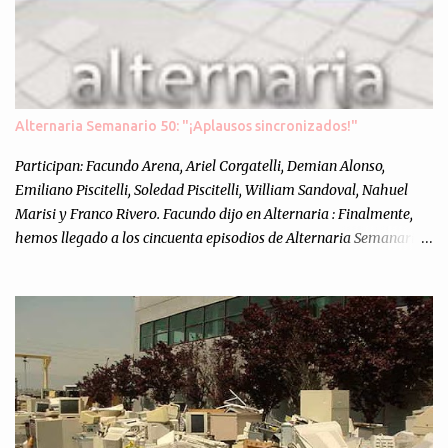
Alternaria Semanario 50: "¡Aplausos sincronizados!"
Participan: Facundo Arena, Ariel Corgatelli, Demian Alonso,
Emiliano Piscitelli, Soledad Piscitelli, William Sandoval, Nahuel
Marisi y Franco Rivero. Facundo dijo en Alternaria : Finalmente,
hemos llegado a los cincuenta episodios de Alternaria Semanario.
Cincuenta ocasiones para ponernos en contacto con ustedes y
contarles las noticias de tecnología más importantes, desde
nuestra propia óptica: un punto de vista independiente e
informal.Para festejarlo, se nos ocurrió que estemos todos juntos; y
cuando digo "todos" me refiero a toda la gente que alguna vez
participó en el semanario como panelista, y a ustedes. Por eso se
nos ocurrió la idea de emitir video en vivo. La tarea no fué facil,
hubo que coordinar horarios, preparar el estudio, configurar