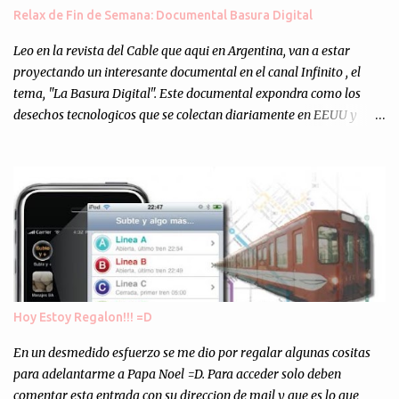
muchos programejos y hacer muchas pruebas. ¿El resultado?
Relax de Fin de Semana: Documental Basura Digital
Totalmente inesperado. Mas de 200 personas en vivo
escuchándonos y viendo como grabamos el semanario es, para mi
Leo en la revista del Cable que aqui en Argentina, van a estar
personalmente, un éxito y un logro sin precedentes. Sinceram...
proyectando un interesante documental en el canal Infinito , el
tema, "La Basura Digital". Este documental expondra como los
desechos tecnologicos que se colectan diariamente en EEUU y
Europa son enviados a paises subdesarrollados, para llevar a cabo
los "supuestos" procesos de "Reciclaje" (enterramos todo y chau).
Asi, todos los residuos sonincinerados produciendo lo que los
ambientalistas llaman "La Pesadilla de la Edad Cibernetica". La
transmision es el Domingo 2 de diciembre a las 21:00 hs. Me
parecio muy interesante, no creo que lo pueda ver por la hora, asi
que los comentarios los dejo en sus manos...
Hoy Estoy Regalon!!! =D
En un desmedido esfuerzo se me dio por regalar algunas cositas
para adelantarme a Papa Noel =D. Para acceder solo deben
comentar esta entrada con su direccion de mail y que es lo que