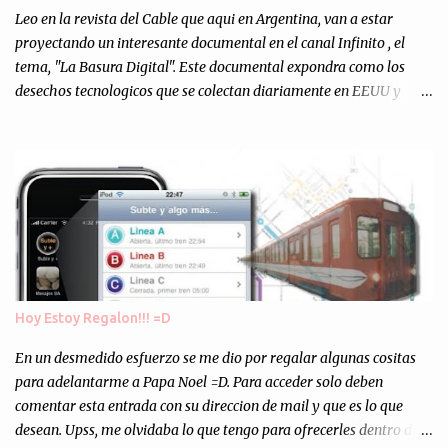
escuchándonos y viendo como grabamos el semanario es, para mi
Leo en la revista del Cable que aqui en Argentina, van a estar
personalmente, un éxito y un logro sin precedentes. Sinceram...
proyectando un interesante documental en el canal Infinito , el
tema, "La Basura Digital". Este documental expondra como los
desechos tecnologicos que se colectan diariamente en EEUU y
Europa son enviados a paises subdesarrollados, para llevar a cabo
los "supuestos" procesos de "Reciclaje" (enterramos todo y chau).
Asi, todos los residuos sonincinerados produciendo lo que los
ambientalistas llaman "La Pesadilla de la Edad Cibernetica". La
transmision es el Domingo 2 de diciembre a las 21:00 hs. Me
parecio muy interesante, no creo que lo pueda ver por la hora, asi
que los comentarios los dejo en sus manos...
Hoy Estoy Regalon!!! =D
En un desmedido esfuerzo se me dio por regalar algunas cositas
para adelantarme a Papa Noel =D. Para acceder solo deben
comentar esta entrada con su direccion de mail y que es lo que
desean. Upss, me olvidaba lo que tengo para ofrecerles dentro de