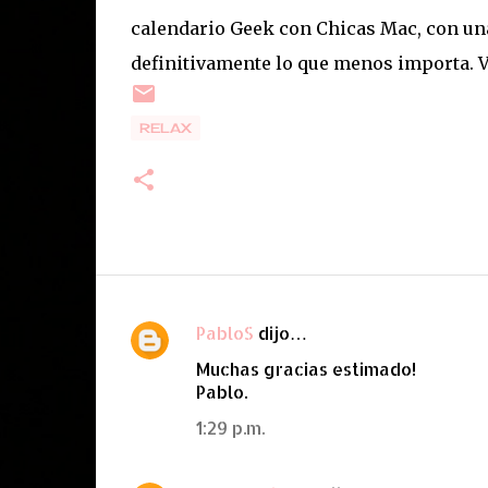
calendario Geek con Chicas Mac, con un
definitivamente lo que menos importa. 
RELAX
PabloS
dijo…
C
Muchas gracias estimado!
o
Pablo.
m
1:29 p.m.
e
n