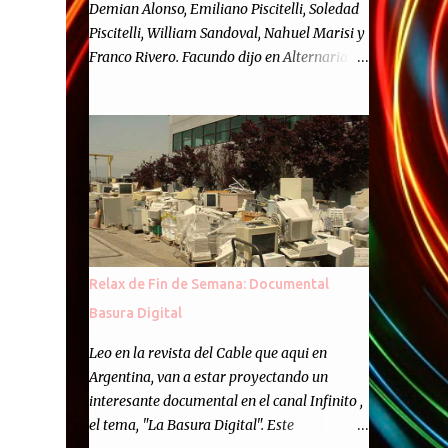
Demian Alonso, Emiliano Piscitelli, Soledad
Piscitelli, William Sandoval, Nahuel Marisi y
Franco Rivero. Facundo dijo en Alternaria :
Finalmente, hemos llegado a los cincuenta
episodios de Alternaria Semanario.
Cincuenta ocasiones para ponernos en
contacto con ustedes y contarles las noticias
de tecnología más importantes, desde
nuestra propia óptica: un punto de vista
independiente e informal.Para festejarlo, se
nos ocurrió que estemos todos juntos; y
cuando digo "todos" me refiero a toda la
Relax de Fin de Semana: Documental
gente que alguna vez participó en el
Basura Digital
semanario como panelista, y a ustedes. Por
eso se nos ocurrió la idea de emitir video en
Leo en la revista del Cable que aqui en
vivo. La tarea no fué facil, hubo que
Argentina, van a estar proyectando un
coordinar horarios, preparar el estudio,
interesante documental en el canal Infinito ,
configurar muchos programejos y hacer
el tema, "La Basura Digital". Este
muchas pruebas. ¿El resultado? Totalmente