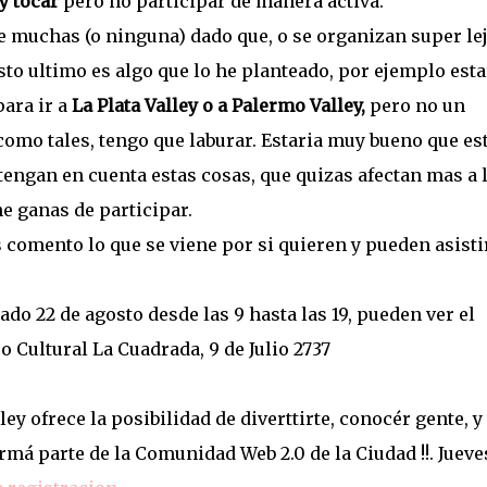
y tocar
pero no participar de manera activa.
muchas (o ninguna) dado que, o se organizan super lej
sto ultimo es algo que lo he planteado, por ejemplo esta
ara ir a
La Plata Valley o a Palermo Valley,
pero no un
como tales, tengo que laburar. Estaria muy bueno que es
engan en cuenta estas cosas, que quizas afectan mas a 
ne ganas de participar.
es comento lo que se viene por si quieren y pueden asisti
ábado 22 de agosto desde las 9 hasta las 19, pueden ver el
o Cultural La Cuadrada, 9 de Julio 2737
lley ofrece la posibilidad de
diverttirte, conocér gente, y
rmá parte de la Comunidad Web 2.0 de la Ciudad !!. Jueve