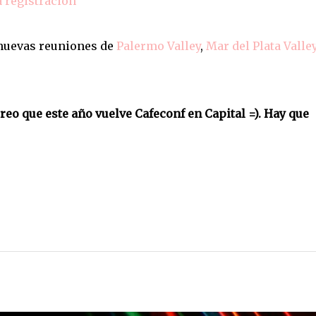
a registracion
 nuevas reuniones de
Palermo Valley
,
Mar del Plata Valle
reo que este año vuelve Cafeconf en Capital =). Hay que