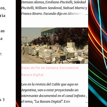
Demian Alonso, Emiliano Piscitelli, Soledad
os,
Piscitelli, William Sandoval, Nahuel Marisi y
Franco Rivero. Facundo dijo en Alternaria :
ria
Finalmente, hemos llegado a los cincuenta
episodios de Alternaria Semanario.
tas
Cincuenta ocasiones para ponernos en
contacto con ustedes y contarles las noticias
la
de tecnología más importantes, desde
nuestra propia óptica: un punto de vista
r:
independiente e informal.Para festejarlo, se
nos ocurrió que estemos todos juntos; y
cuando digo "todos" me refiero a toda la
Relax de Fin de Semana: Documental
gente que alguna vez participó en el
Basura Digital
semanario como panelista, y a ustedes. Por
eso se nos ocurrió la idea de emitir video en
Leo en la revista del Cable que aqui en
vivo. La tarea no fué facil, hubo que
Argentina, van a estar proyectando un
coordinar horarios, preparar el estudio,
interesante documental en el canal Infinito ,
s 3
configurar muchos programejos y hacer
el tema, "La Basura Digital". Este
muchas pruebas. ¿El resultado? Totalmente