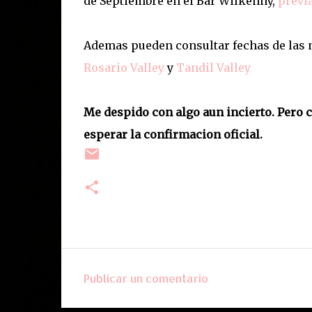
de Septiembre en el Bar Wilkenny,
previ
Ademas pueden consultar fechas de las
Rosario Valley
y
Tandil Valley
Me despido con algo aun incierto. Pero c
esperar la confirmacion oficial.
Publicar un comentario
C