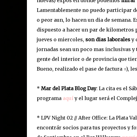
nuevas) expos en donde podemos
mirar 
Lamentablemente no puedo participar de 
o peor aun, lo hacen un dia de semana. E
dispuesto a hacer un par de kilometros p
jueves o miercoles,
son dias laborales
y 
jornadas sean un poco mas inclusivas y t
gente del interior o de provincia que tie
Bueno, realizado el pase de factura =), l
*
Mar del Plata Blog Day
: La cita es el S
programa
aquí
y el lugar será el Complej
* LPV Night 02 // After Office: La Plata Va
encontrár socios para tus proyectos y fo