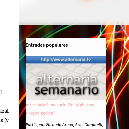
Entradas populares
l
Alternaria Semanario 50: "¡Aplausos
tral
sincronizados!"
s (y
Participan: Facundo Arena, Ariel Corgatelli,