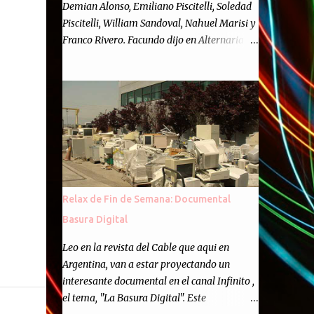
Demian Alonso, Emiliano Piscitelli, Soledad
Piscitelli, William Sandoval, Nahuel Marisi y
Franco Rivero. Facundo dijo en Alternaria :
Finalmente, hemos llegado a los cincuenta
episodios de Alternaria Semanario.
Cincuenta ocasiones para ponernos en
contacto con ustedes y contarles las noticias
de tecnología más importantes, desde
nuestra propia óptica: un punto de vista
independiente e informal.Para festejarlo, se
nos ocurrió que estemos todos juntos; y
cuando digo "todos" me refiero a toda la
Relax de Fin de Semana: Documental
gente que alguna vez participó en el
Basura Digital
semanario como panelista, y a ustedes. Por
eso se nos ocurrió la idea de emitir video en
Leo en la revista del Cable que aqui en
vivo. La tarea no fué facil, hubo que
Argentina, van a estar proyectando un
coordinar horarios, preparar el estudio,
interesante documental en el canal Infinito ,
configurar muchos programejos y hacer
el tema, "La Basura Digital". Este
muchas pruebas. ¿El resultado? Totalmente