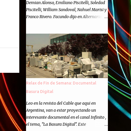
Demian Alonso, Emiliano Piscitelli, Soledad
Piscitelli, William Sandoval, Nahuel Marisi y
Franco Rivero. Facundo dijo en Alternaria :
Finalmente, hemos llegado a los cincuenta
episodios de Alternaria Semanario.
Cincuenta ocasiones para ponernos en
contacto con ustedes y contarles las noticias
de tecnología más importantes, desde
nuestra propia óptica: un punto de vista
independiente e informal.Para festejarlo, se
nos ocurrió que estemos todos juntos; y
cuando digo "todos" me refiero a toda la
Relax de Fin de Semana: Documental
gente que alguna vez participó en el
Basura Digital
semanario como panelista, y a ustedes. Por
eso se nos ocurrió la idea de emitir video en
Leo en la revista del Cable que aqui en
vivo. La tarea no fué facil, hubo que
Argentina, van a estar proyectando un
coordinar horarios, preparar el estudio,
interesante documental en el canal Infinito ,
configurar muchos programejos y hacer
el tema, "La Basura Digital". Este
muchas pruebas. ¿El resultado? Totalmente