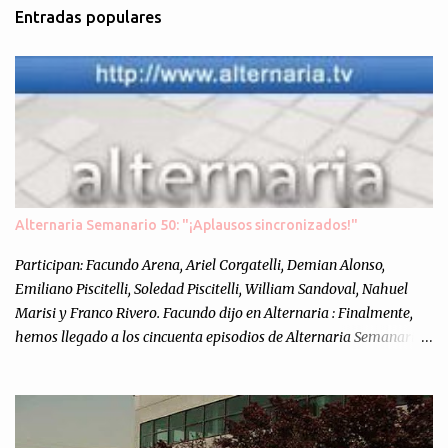
Entradas populares
e
n
t
a
r
i
o
s
Alternaria Semanario 50: "¡Aplausos sincronizados!"
Participan: Facundo Arena, Ariel Corgatelli, Demian Alonso,
Emiliano Piscitelli, Soledad Piscitelli, William Sandoval, Nahuel
Marisi y Franco Rivero. Facundo dijo en Alternaria : Finalmente,
hemos llegado a los cincuenta episodios de Alternaria Semanario.
Cincuenta ocasiones para ponernos en contacto con ustedes y
contarles las noticias de tecnología más importantes, desde
nuestra propia óptica: un punto de vista independiente e
informal.Para festejarlo, se nos ocurrió que estemos todos juntos; y