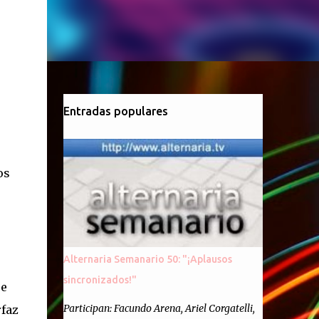
Entradas populares
os
Alternaria Semanario 50: "¡Aplausos
sincronizados!"
ue
Participan: Facundo Arena, Ariel Corgatelli,
rfaz