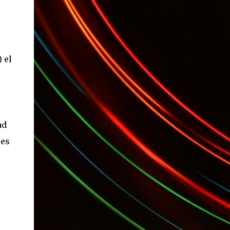
(*): Gentileza del Sr. Angel Traversi de AMT
Desarrollos * 7 Invitaciones para Google
Wave , si bien ya son muchas las que estan
dando vueltas, nunca estan de mas. (*)
Sobre Subtes y Algo Mas : La forma más
 el
fácil de conocer el Subte de la Ciudad de
Buenos Aires Sabias que en el Subte de
Buenos Aires hay murales de artistas de
renombre internacional? Necesitas dinero ?
Sabes cuáles estaciones tienen cajeros
ad
automáticos? Necesitas conocer las
ces
estaciones que disponen de ascensores o
escaleras mecánicas? Y los horarios de los
trenes ? Cada línea tiene los suyos… podes
saber cuándo abre y a qué hora cierra cada
una de e...