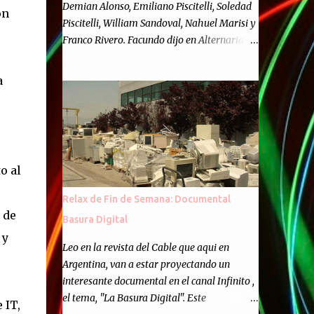
Demian Alonso, Emiliano Piscitelli, Soledad
on
Piscitelli, William Sandoval, Nahuel Marisi y
Franco Rivero. Facundo dijo en Alternaria :
Finalmente, hemos llegado a los cincuenta
episodios de Alternaria Semanario.
a
Cincuenta ocasiones para ponernos en
contacto con ustedes y contarles las noticias
de tecnología más importantes, desde
nuestra propia óptica: un punto de vista
independiente e informal.Para festejarlo, se
o al
nos ocurrió que estemos todos juntos; y
cuando digo "todos" me refiero a toda la
Relax de Fin de Semana: Documental
gente que alguna vez participó en el
 de
Basura Digital
semanario como panelista, y a ustedes. Por
 y
eso se nos ocurrió la idea de emitir video en
Leo en la revista del Cable que aqui en
vivo. La tarea no fué facil, hubo que
Argentina, van a estar proyectando un
coordinar horarios, preparar el estudio,
interesante documental en el canal Infinito ,
configurar muchos programejos y hacer
el tema, "La Basura Digital". Este
 IT,
muchas pruebas. ¿El resultado? Totalmente