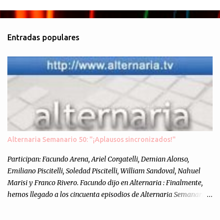
o
m
Entradas populares
e
n
t
a
r
i
o
s
Alternaria Semanario 50: "¡Aplausos sincronizados!"
Participan: Facundo Arena, Ariel Corgatelli, Demian Alonso,
Emiliano Piscitelli, Soledad Piscitelli, William Sandoval, Nahuel
Marisi y Franco Rivero. Facundo dijo en Alternaria : Finalmente,
hemos llegado a los cincuenta episodios de Alternaria Semanario.
Cincuenta ocasiones para ponernos en contacto con ustedes y
contarles las noticias de tecnología más importantes, desde