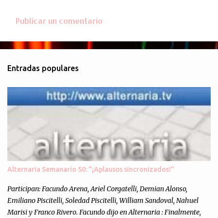
Publicar un comentario
C
o
m
Entradas populares
e
n
t
a
r
i
o
s
Alternaria Semanario 50: "¡Aplausos sincronizados!"
Participan: Facundo Arena, Ariel Corgatelli, Demian Alonso,
Emiliano Piscitelli, Soledad Piscitelli, William Sandoval, Nahuel
Marisi y Franco Rivero. Facundo dijo en Alternaria : Finalmente,