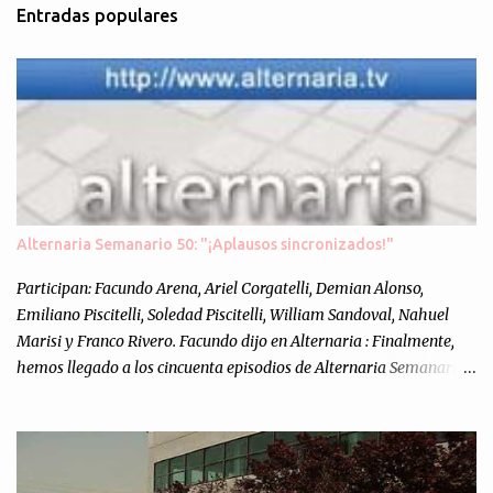
Entradas populares
e
n
t
a
r
i
o
s
Alternaria Semanario 50: "¡Aplausos sincronizados!"
Participan: Facundo Arena, Ariel Corgatelli, Demian Alonso,
Emiliano Piscitelli, Soledad Piscitelli, William Sandoval, Nahuel
Marisi y Franco Rivero. Facundo dijo en Alternaria : Finalmente,
hemos llegado a los cincuenta episodios de Alternaria Semanario.
Cincuenta ocasiones para ponernos en contacto con ustedes y
contarles las noticias de tecnología más importantes, desde
nuestra propia óptica: un punto de vista independiente e
informal.Para festejarlo, se nos ocurrió que estemos todos juntos; y