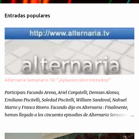
o
m
Entradas populares
e
n
t
a
r
i
o
s
Alternaria Semanario 50: "¡Aplausos sincronizados!"
Participan: Facundo Arena, Ariel Corgatelli, Demian Alonso,
Emiliano Piscitelli, Soledad Piscitelli, William Sandoval, Nahuel
Marisi y Franco Rivero. Facundo dijo en Alternaria : Finalmente,
hemos llegado a los cincuenta episodios de Alternaria Semanario.
Cincuenta ocasiones para ponernos en contacto con ustedes y
contarles las noticias de tecnología más importantes, desde
nuestra propia óptica: un punto de vista independiente e