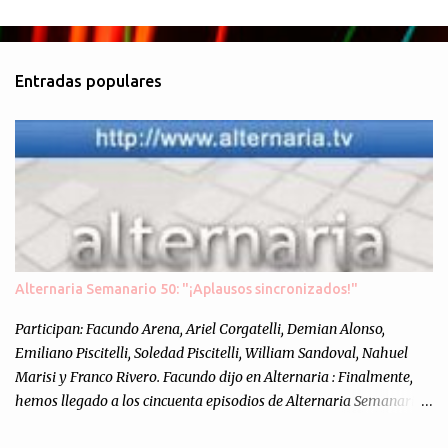
C
o
m
Entradas populares
e
n
t
a
r
i
o
s
Alternaria Semanario 50: "¡Aplausos sincronizados!"
Participan: Facundo Arena, Ariel Corgatelli, Demian Alonso,
Emiliano Piscitelli, Soledad Piscitelli, William Sandoval, Nahuel
Marisi y Franco Rivero. Facundo dijo en Alternaria : Finalmente,
hemos llegado a los cincuenta episodios de Alternaria Semanario.
Cincuenta ocasiones para ponernos en contacto con ustedes y