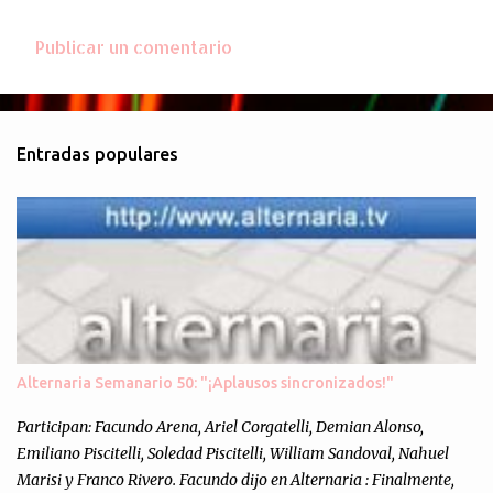
Publicar un comentario
C
o
m
Entradas populares
e
n
t
a
r
i
o
s
Alternaria Semanario 50: "¡Aplausos sincronizados!"
Participan: Facundo Arena, Ariel Corgatelli, Demian Alonso,
Emiliano Piscitelli, Soledad Piscitelli, William Sandoval, Nahuel
Marisi y Franco Rivero. Facundo dijo en Alternaria : Finalmente,