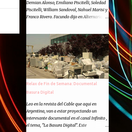
Demian Alonso, Emiliano Piscitelli, Soledad
Piscitelli, William Sandoval, Nahuel Marisi y
Franco Rivero. Facundo dijo en Alternaria :
Finalmente, hemos llegado a los cincuenta
episodios de Alternaria Semanario.
Cincuenta ocasiones para ponernos en
contacto con ustedes y contarles las noticias
de tecnología más importantes, desde
nuestra propia óptica: un punto de vista
independiente e informal.Para festejarlo, se
nos ocurrió que estemos todos juntos; y
cuando digo "todos" me refiero a toda la
Relax de Fin de Semana: Documental
gente que alguna vez participó en el
Basura Digital
semanario como panelista, y a ustedes. Por
eso se nos ocurrió la idea de emitir video en
Leo en la revista del Cable que aqui en
vivo. La tarea no fué facil, hubo que
Argentina, van a estar proyectando un
coordinar horarios, preparar el estudio,
interesante documental en el canal Infinito ,
configurar muchos programejos y hacer
el tema, "La Basura Digital". Este
muchas pruebas. ¿El resultado? Totalmente