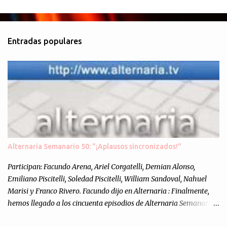
C
o
m
Entradas populares
e
n
t
a
r
i
o
s
Alternaria Semanario 50: "¡Aplausos sincronizados!"
Participan: Facundo Arena, Ariel Corgatelli, Demian Alonso,
Emiliano Piscitelli, Soledad Piscitelli, William Sandoval, Nahuel
Marisi y Franco Rivero. Facundo dijo en Alternaria : Finalmente,
hemos llegado a los cincuenta episodios de Alternaria Semanario.
Cincuenta ocasiones para ponernos en contacto con ustedes y