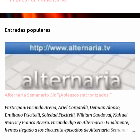
C
o
m
Entradas populares
e
n
t
a
r
i
o
s
Alternaria Semanario 50: "¡Aplausos sincronizados!"
Participan: Facundo Arena, Ariel Corgatelli, Demian Alonso,
Emiliano Piscitelli, Soledad Piscitelli, William Sandoval, Nahuel
Marisi y Franco Rivero. Facundo dijo en Alternaria : Finalmente,
hemos llegado a los cincuenta episodios de Alternaria Semanario.
Cincuenta ocasiones para ponernos en contacto con ustedes y