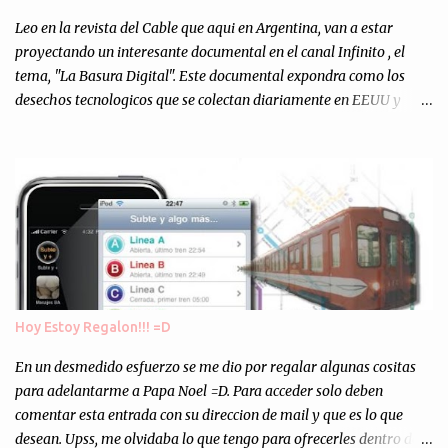
Totalmente inesperado. Mas de 200 personas en vivo
escuchándonos y viendo como grabamos el semanario es, para mi
Leo en la revista del Cable que aqui en Argentina, van a estar
personalmente, un éxito y un logro sin precedentes. Sinceram...
proyectando un interesante documental en el canal Infinito , el
tema, "La Basura Digital". Este documental expondra como los
desechos tecnologicos que se colectan diariamente en EEUU y
Europa son enviados a paises subdesarrollados, para llevar a cabo
los "supuestos" procesos de "Reciclaje" (enterramos todo y chau).
Asi, todos los residuos sonincinerados produciendo lo que los
ambientalistas llaman "La Pesadilla de la Edad Cibernetica". La
transmision es el Domingo 2 de diciembre a las 21:00 hs. Me
parecio muy interesante, no creo que lo pueda ver por la hora, asi
que los comentarios los dejo en sus manos...
Hoy Estoy Regalon!!! =D
En un desmedido esfuerzo se me dio por regalar algunas cositas
para adelantarme a Papa Noel =D. Para acceder solo deben
comentar esta entrada con su direccion de mail y que es lo que
desean. Upss, me olvidaba lo que tengo para ofrecerles dentro de