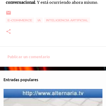
conversacional
. Y está ocurriendo ahora mismo.
E-COMMERCE
IA
INTELIGENCIA ARTIFICIAL
Publicar un comentario
C
o
m
Entradas populares
e
n
t
a