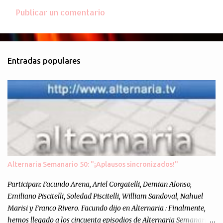
Publicar un comentario
C
o
m
Entradas populares
e
n
t
a
r
i
o
s
Alternaria Semanario 50: "¡Aplausos sincronizados!"
Participan: Facundo Arena, Ariel Corgatelli, Demian Alonso,
Emiliano Piscitelli, Soledad Piscitelli, William Sandoval, Nahuel
Marisi y Franco Rivero. Facundo dijo en Alternaria : Finalmente,
hemos llegado a los cincuenta episodios de Alternaria Semanario.